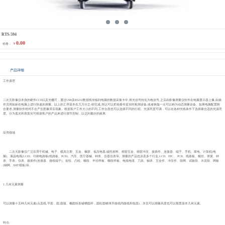
RTS-594
0.00
￥
价格：
产品详细
工作原理
二次元影像仪本身的硬件CCD以及光栅尺，通过USB及RS232数据线传输到电脑的数据采集卡中,将光信号转化为电信号,之后由影像测量仪软件在电脑显示器上像,由操
作员用鼠标在电脑上进行快速的测量。以上的工序基本在几万分之-秒完成,所以可以把他看作是实时检测设备,或者狭隘一点可以称为动态测量设备。如果电脑配置附
合要求,测量软件绝对不会产生图像滞后现象。根据客户工件大小的不同,工作台面也可以选择不同的行程。光源亮度可调，可以在各种光线条件下选择最合适的光源亮
度。分为底光和表面光可根据客户的产品来进行调节控制，以达到最好的效果.
应用领域
二次元影像仪广泛应用于机械、电子、模具注塑、五金、橡胶、低压电器,磁性材料、精密五金、精密冲压、接插件、连接器、端子、手机、家电、计算机(电
脑)、液晶电视(LCD)、印刷电路板(线路板、PCB)、汽车、医疗器械、钟表、仪器仪表等。测量的产品也涉及多个行业,LCD、FPC、 PCB、线路板、螺丝、弹簧、钟
表、手表、仪表、接插件(连接器、接线端子)、齿轮、凸轮、螺纹、半径样板、螺纹样板、电线电缆、刀具、轴承、五金件、冲压件、筛网、试验筛、水泥筛、网板
(钢网、SMT模板)等。
1:几何元素测量
可以测量十五种几何元素(点直线,平面，圆,圆弧、椭圆矩形键槽圆环，圆柱圆锥球开曲线闭曲线和焦面) , 并且可以测量高度也可以预置基本几何元素。
特点: