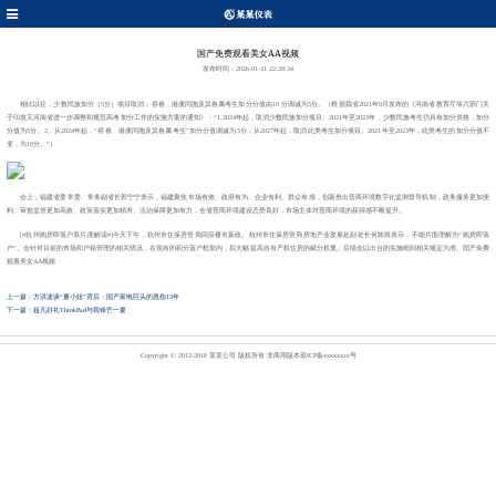
国产免费观看美女AA视频
发布时间：2026-01-31 22:28:34
相比以往，少数民族加分（5分）项目取消，侨眷、港澳同胞及其眷属考生加分分值由10 分调减为5分。（根据我省2021年9月发布的《河南省教育厅等六部门关
于印发又河南省进一步调整和规范高考加分工作的实施方案的通知》：“1.2024年起，取消少数民族加分项目。2021年至2023年，少数民族考生仍具有加分资格，加分
分值为5分。2。从2024年起，“侨眷、港澳同胞及其眷属考生”加分分值调减为5分；从2027年起，取消此类考生加分项目。2021年至2023年，此类考生的加分分值不
变，为10分。”）
会上，福建省委常委、常务副省长郭宁宁表示，福建聚焦市场有效、政府有为、企业有利、群众有感，创新推出营商环境数字化监测督导机制，政务服务更加便
利、审批监管更加高效、政策落实更加精准、法治保障更加有力，全省营商环境建设态势良好，市场主体对营商环境的获得感不断提升。
[#杭州购房即落户系片面解读#]今天下午，杭州市住保房管局回应楼市新政。杭州市住保房管局房地产业发展处副处长何陈煜表示，不能片面理解为“购房即落
户”。会针对目前的市场和户籍管理的相关情况，在现有的积分落户框架内，拟大幅提高自有产权住房的赋分权重。后续会以出台的实施细则相关规定为准。国产免费
观看美女AA视频
上一篇：方洪波谈“董小姐”背后：国产家电巨头的恩怨13年
下一篇：超凡好礼ThinkPad与我锋芒一夏
Copyright © 2012-2018 某某公司 版权所有 非商用版本
琼ICP备xxxxxxxx号